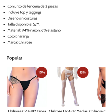
Conjunto de lencería de 2 piezas
Incluye top y leggings
Diseño sin costuras
Talla disponible: S/M
Material: 94% nailon, 6% elastano
Color: naranja
Marca: Chilirose
Popular
10%
13%
Chilirose CR 4382 Tanga
Chilirose CR 4312 Medias
Chilirose CR 4