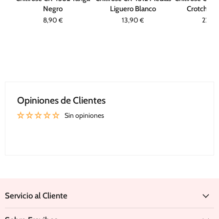
Negro
Liguero Blanco
Crotchles
8,90
13,90
22,9
€
€
Opiniones de Clientes
Sin opiniones
Escribir una opinión
Servicio al Cliente