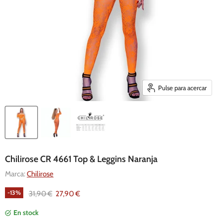
Pulse para acercar
Chilirose CR 4661 Top & Leggins Naranja
Marca:
Chilirose
-
13
%
Precio original
Precio actual
31,90 €
27,90 €
En stock